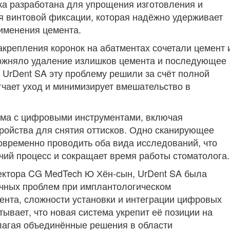
ка разработана для упрощения изготовления и
я винтовой фиксации, которая надёжно удерживает
именения цемента.
крепления коронок на абатментах сочетали цемент 
ожняло удаление излишков цемента и последующее
 UrDent SA эту проблему решили за счёт полной
гчает уход и минимизирует вмешательство в
ма с цифровыми инструментами, включая
ройства для снятия оттисков. Одно сканирующее
овременно проводить оба вида исследований, что
чий процесс и сокращает время работы стоматолога.
ектора CG MedTech Ю Хён-сын, UrDent SA была
ичных проблем при имплантологическом
ента, сложности установки и интеграции цифровых
тывает, что новая система укрепит её позиции на
агая объединённые решения в области