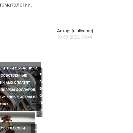
томатологии.
Автор: {ufullname}
19-03-2026, 10:44
E
РИЛА
ЖНОСТИ
АЛЬНОЙ…
ЛИТИКИ ОБЪЯСНИЛИ,
ЛА
ТЕЛЕВЕДУЩИЙ
 СОБСТВЕННЫЕ
АЛЕКСАНДР
ИИ AMD ОПЛАТЯТ
ВЕ
ВАСИЛЬЕВ
ЛИАРДЫ ДОЛЛАРОВ,
ОТКАЗАЛСЯ
РАЧЕННЫЕ OPENAI НА
ПРИЕЗЖАТЬ
КУПКУ…
В…
 СВЕТЛАКОВ И
РОССИЯНКА,