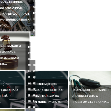
ЛА
ТЕЛЕВЕДУЩИЙ
 СОБСТВЕННЫЕ
АЛЕКСАНДР
ИИ AMD ОПЛАТЯТ
ВЕ
ВАСИЛЬЕВ
ЛИАРДЫ ДОЛЛАРОВ,
ОТКАЗАЛСЯ
РАЧЕННЫЕ OPENAI НА
ПРИЕЗЖАТЬ
КУПКУ…
В…
 СВЕТЛАКОВ И
РОССИЯНКА,
Й МАЛАХОВ
КОТОРУЮ
И ИЗ ДЕЛА О
НАСМЕРТЬ
Е В…
ПЕРЕЕХАЛ
ВО
КАТЕР
ФЛОРИДЕ
В
ДВУХЛЕТНЯЯ
АНТАЛЬЕ,
ДЕВОЧКА
MITSUBISHI MOTORS
ПОГИБЛА
ПОГИБЛА
ПРЕДСТАВИЛА
ПОКАЗАЛА КОНЦЕПТ-КАР
НА АУКЦИОН ВЫСТАВЛЕН
В
ОТ
ННЫЙ
И НОВЫЕ МОДЕЛИ НА
CHEVROLET 3800 С
ПЕРВЫЙ
УДАРА
…
JAPAN MOBILITY SHOW…
ПРОБЕГОМ 34,5 ТЫСЯЧИ…
ДЕНЬ…
ДОМАШНЕГО…