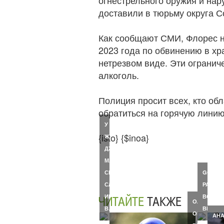
огнестрельного оружия и нар
доставили в тюрьму округа С
Как сообщают СМИ, Флорес н
2023 года по обвинению в хр
нетрезвом виде. Эти огранич
алкоголь.
Полиция просит всех, кто об
обратиться на горячую линию
У
{isto} {$inoa}
ЖЕНЫ
ДЖОНА
МАККЕЙНА
СИНДИ
GOOGL
СЛУЧИЛСЯ
РАСШИ
ИНСУЛЬТ
ВОЗМО
ЧИТАЙТЕ
ТАКЖЕ
ОЛЬГА
В…
ВИРТУ
ОРЛОВА
АНА