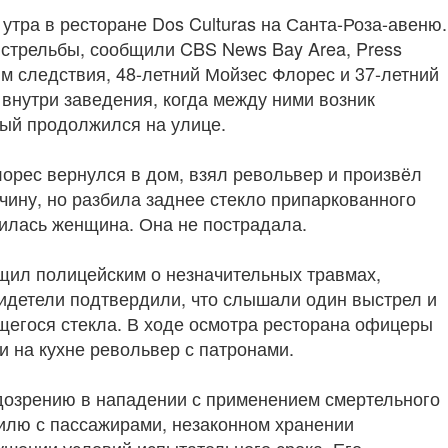
утра в ресторане Dos Culturas на Санта-Роза-авеню.
стрельбы, сообщили CBS News Bay Area, Press
м следствия, 48-летний Мойзес Флорес и 37-летний
внутри заведения, когда между ними возник
рый продолжился на улице.
орес вернулся в дом, взял револьвер и произвёл
чину, но разбила заднее стекло припаркованного
дилась женщина. Она не пострадала.
ил полицейским о незначительных травмах,
видетели подтвердили, что слышали один выстрел и
егося стекла. В ходе осмотра ресторана офицеры
 на кухне револьвер с патронами.
дозрению в нападении с применением смертельного
билю с пассажирами, незаконном хранении