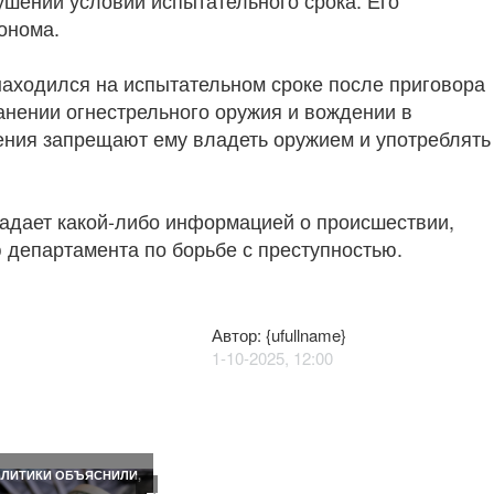
ушении условий испытательного срока. Его
онома.
аходился на испытательном сроке после приговора
анении огнестрельного оружия и вождении в
ения запрещают ему владеть оружием и употреблять
ладает какой-либо информацией о происшествии,
 департамента по борьбе с преступностью.
Автор: {ufullname}
1-10-2025, 12:00
E
РИЛА
ЖНОСТИ
АЛЬНОЙ…
ЛИТИКИ ОБЪЯСНИЛИ,