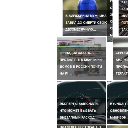
РАССКАЗА
КАК
О
АКЦ
ЗНАКОМСТ
В ВИРДЖИНИИ МУЖЧИНА
МИЛ
СО
ЗАБИЛ ДО СМЕРТИ СВОЮ
ПОТ
СВОИМ
ДВУХМЕСЯЧНУЮ…
ЗА
МУЖЕМ…
ГЕННАДИЙ ХАЗАНОВ
СЕРГЕЙ
ПРОДАЛ ПЯТЬ КВАРТИР И
АНДРЕ
ДОМОВ В РОССИИ ПОЧТИ
ПРОПАЛ
НА ₽1…
ТЕРАКТ
ЭКСПЕРТЫ ВЫЯСНИЛИ,
HYUNDAI 
ЧТО МОЖЕТ ВЫЗВАТЬ
ОБНОВЛЁ
ВНЕЗАПНЫЙ РАСХОД…
МИНИВЭН
ВЛАДЕЛЕЦ РЕСТОРАНА В