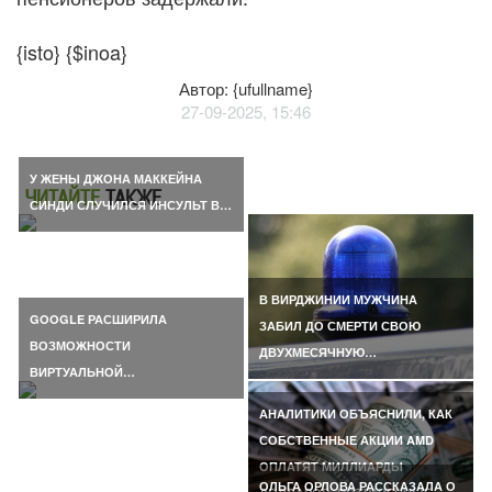
{isto} {$inoa}
Автор: {ufullname}
27-09-2025, 15:46
У ЖЕНЫ ДЖОНА МАККЕЙНА
ЧИТАЙТЕ
ТАКЖЕ
СИНДИ СЛУЧИЛСЯ ИНСУЛЬТ В…
В ВИРДЖИНИИ МУЖЧИНА
GOOGLE РАСШИРИЛА
ЗАБИЛ ДО СМЕРТИ СВОЮ
ВОЗМОЖНОСТИ
ДВУХМЕСЯЧНУЮ…
ВИРТУАЛЬНОЙ…
АНАЛИТИКИ ОБЪЯСНИЛИ, КАК
СОБСТВЕННЫЕ АКЦИИ AMD
ОПЛАТЯТ МИЛЛИАРДЫ
ОЛЬГА ОРЛОВА РАССКАЗАЛА О