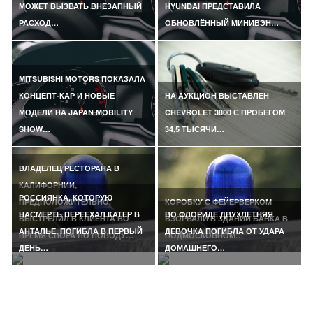
МОЖЕТ ВЫЗВАТЬ ВНЕЗАПНЫЙ
HYUNDAI ПРЕДСТАВИЛА
РАСХОД…
ОБНОВЛЁННЫЙ МИНИВЭН…
MITSUBISHI MOTORS ПОКАЗАЛА
КОНЦЕПТ-КАР И НОВЫЕ
НА АУКЦИОН ВЫСТАВЛЕН
МОДЕЛИ НА JAPAN MOBILITY
CHEVROLET 3800 С ПРОБЕГОМ
SHOW…
34,5 ТЫСЯЧИ…
ВЛАДЕЛЕЦ РЕСТОРАНА В
КАЛИФОРНИИ,
РОССИЯНКА, КОТОРУЮ
ПРЕДПОЛОЖИТЕЛЬНО,
КОРОБКУ С ФЕЙЕРВЕРКОМ
НАСМЕРТЬ ПЕРЕЕХАЛ КАТЕР В
ВО ФЛОРИДЕ ДВУХЛЕТНЯЯ
ВЫСТРЕЛИЛ В КЛИЕНТА ВО
ВЗОРВАЛИ В ЗДАНИИ БАНКА В
АНТАЛЬЕ, ПОГИБЛА В ПЕРВЫЙ
ДЕВОЧКА ПОГИБЛА ОТ УДАРА
ВРЕМЯ СПОРА ПО ПОВОДУ…
ПОДМОСКОВНОМ…
ДЕНЬ…
ДОМАШНЕГО…