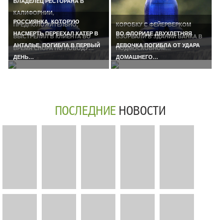
ВЛАДЕЛЕЦ РЕСТОРАНА В
КАЛИФОРНИИ,
РОССИЯНКА, КОТОРУЮ
ПРЕДПОЛОЖИТЕЛЬНО,
КОРОБКУ С ФЕЙЕРВЕРКОМ
НАСМЕРТЬ ПЕРЕЕХАЛ КАТЕР В
ВО ФЛОРИДЕ ДВУХЛЕТНЯЯ
ВЫСТРЕЛИЛ В КЛИЕНТА ВО
ВЗОРВАЛИ В ЗДАНИИ БАНКА В
АНТАЛЬЕ, ПОГИБЛА В ПЕРВЫЙ
ДЕВОЧКА ПОГИБЛА ОТ УДАРА
ВРЕМЯ СПОРА ПО ПОВОДУ…
ПОДМОСКОВНОМ…
ДЕНЬ…
ДОМАШНЕГО…
ПОСЛЕДНИЕ
НОВОСТИ