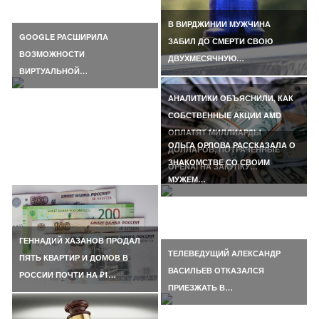
В ВИРДЖИНИИ МУЖЧИНА
GOOGLE РАСШИРИЛА
ЗАБИЛ ДО СМЕРТИ СВОЮ
ВОЗМОЖНОСТИ
ДВУХМЕСЯЧНУЮ…
ВИРТУАЛЬНОЙ…
АНАЛИТИКИ ОБЪЯСНИЛИ, КАК
СОБСТВЕННЫЕ АКЦИИ AMD
ОПЛАТЯТ МИЛЛИАРДЫ
ОЛЬГА ОРЛОВА РАССКАЗАЛА О
ДОЛЛАРОВ, ПОТРАЧЕННЫЕ
ЗНАКОМСТВЕ СО СВОИМ
OPENAI НА ЗАКУПКУ…
МУЖЕМ…
ГЕННАДИЙ ХАЗАНОВ ПРОДАЛ
ТЕЛЕВЕДУЩИЙ АЛЕКСАНДР
ПЯТЬ КВАРТИР И ДОМОВ В
ВАСИЛЬЕВ ОТКАЗАЛСЯ
РОССИИ ПОЧТИ НА ₽1…
ПРИЕЗЖАТЬ В…