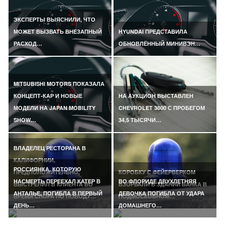
ЭКСПЕРТЫ ВЫЯСНИЛИ, ЧТО
МОЖЕТ ВЫЗВАТЬ ВНЕЗАПНЫЙ
HYUNDAI ПРЕДСТАВИЛА
РАСХОД…
ОБНОВЛЁННЫЙ МИНИВЭН…
MITSUBISHI MOTORS ПОКАЗАЛА
КОНЦЕПТ-КАР И НОВЫЕ
НА АУКЦИОН ВЫСТАВЛЕН
МОДЕЛИ НА JAPAN MOBILITY
CHEVROLET 3800 С ПРОБЕГОМ
SHOW…
34,5 ТЫСЯЧИ…
ВЛАДЕЛЕЦ РЕСТОРАНА В
КАЛИФОРНИИ,
РОССИЯНКА, КОТОРУЮ
ПРЕДПОЛОЖИТЕЛЬНО,
КОРОБКУ С ФЕЙЕРВЕРКОМ
НАСМЕРТЬ ПЕРЕЕХАЛ КАТЕР В
ВО ФЛОРИДЕ ДВУХЛЕТНЯЯ
ВЫСТРЕЛИЛ В КЛИЕНТА ВО
ВЗОРВАЛИ В ЗДАНИИ БАНКА В
АНТАЛЬЕ, ПОГИБЛА В ПЕРВЫЙ
ДЕВОЧКА ПОГИБЛА ОТ УДАРА
ВРЕМЯ СПОРА ПО ПОВОДУ…
ПОДМОСКОВНОМ…
ДЕНЬ…
ДОМАШНЕГО…