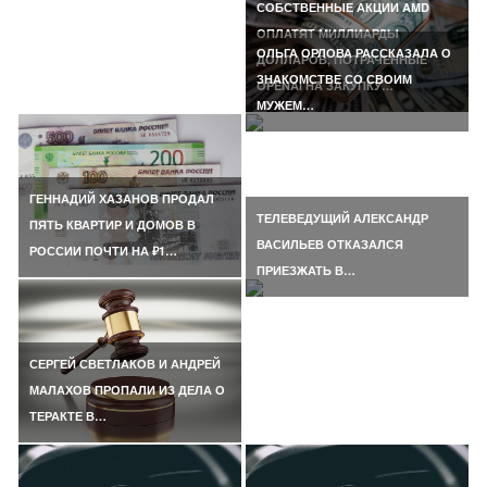
СОБСТВЕННЫЕ АКЦИИ AMD
ОПЛАТЯТ МИЛЛИАРДЫ
ОЛЬГА ОРЛОВА РАССКАЗАЛА О
ДОЛЛАРОВ, ПОТРАЧЕННЫЕ
ЗНАКОМСТВЕ СО СВОИМ
OPENAI НА ЗАКУПКУ…
МУЖЕМ…
ГЕННАДИЙ ХАЗАНОВ ПРОДАЛ
ТЕЛЕВЕДУЩИЙ АЛЕКСАНДР
ПЯТЬ КВАРТИР И ДОМОВ В
ВАСИЛЬЕВ ОТКАЗАЛСЯ
РОССИИ ПОЧТИ НА ₽1…
ПРИЕЗЖАТЬ В…
СЕРГЕЙ СВЕТЛАКОВ И АНДРЕЙ
МАЛАХОВ ПРОПАЛИ ИЗ ДЕЛА О
ТЕРАКТЕ В…