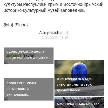
культуры Республики Крым и Восточно-Крымский
историко-культурный музей-заповедник.
{isto} {$inoa}
Автор: {ufullname}
18-06-2026, 01:15
У ЖЕНЫ ДЖОНА МАККЕЙНА
ЧИТАЙТЕ
ТАКЖЕ
СИНДИ СЛУЧИЛСЯ ИНСУЛЬТ В…
В ВИРДЖИНИИ МУЖЧИНА
GOOGLE РАСШИРИЛА
ЗАБИЛ ДО СМЕРТИ СВОЮ
ВОЗМОЖНОСТИ
ДВУХМЕСЯЧНУЮ…
ВИРТУАЛЬНОЙ…
АНАЛИТИКИ ОБЪЯСНИЛИ, КАК