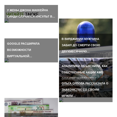
У ЖЕНЫ ДЖОНА МАККЕЙНА
ЧИТАЙТЕ
ТАКЖЕ
СИНДИ СЛУЧИЛСЯ ИНСУЛЬТ В…
В ВИРДЖИНИИ МУЖЧИНА
GOOGLE РАСШИРИЛА
ЗАБИЛ ДО СМЕРТИ СВОЮ
ВОЗМОЖНОСТИ
ДВУХМЕСЯЧНУЮ…
ВИРТУАЛЬНОЙ…
АНАЛИТИКИ ОБЪЯСНИЛИ, КАК
СОБСТВЕННЫЕ АКЦИИ AMD
ОПЛАТЯТ МИЛЛИАРДЫ
ОЛЬГА ОРЛОВА РАССКАЗАЛА О
ДОЛЛАРОВ, ПОТРАЧЕННЫЕ
ЗНАКОМСТВЕ СО СВОИМ
OPENAI НА ЗАКУПКУ…
МУЖЕМ…