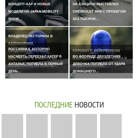
КОНЦЕПТ-КАР И НОВЫЕ
НА АУКЦИОН ВЫСТАВЛЕН
МОДЕЛИ НА JAPAN MOBILITY
CHEVROLET 3800 С ПРОБЕГОМ
SHOW…
34,5 ТЫСЯЧИ…
ВЛАДЕЛЕЦ РЕСТОРАНА В
КАЛИФОРНИИ,
РОССИЯНКА, КОТОРУЮ
ПРЕДПОЛОЖИТЕЛЬНО,
КОРОБКУ С ФЕЙЕРВЕРКОМ
НАСМЕРТЬ ПЕРЕЕХАЛ КАТЕР В
ВО ФЛОРИДЕ ДВУХЛЕТНЯЯ
ВЫСТРЕЛИЛ В КЛИЕНТА ВО
ВЗОРВАЛИ В ЗДАНИИ БАНКА В
АНТАЛЬЕ, ПОГИБЛА В ПЕРВЫЙ
ДЕВОЧКА ПОГИБЛА ОТ УДАРА
ВРЕМЯ СПОРА ПО ПОВОДУ…
ПОДМОСКОВНОМ…
ДЕНЬ…
ДОМАШНЕГО…
ПОСЛЕДНИЕ
НОВОСТИ