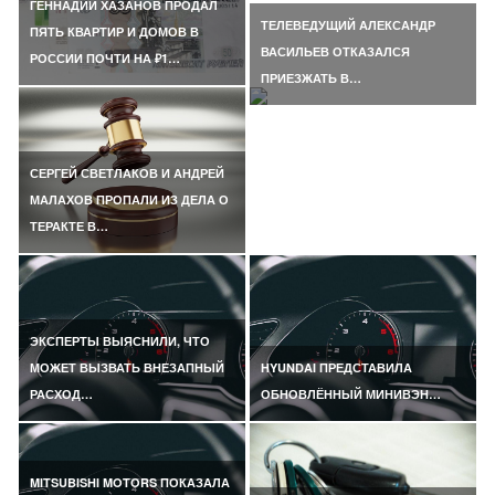
ГЕННАДИЙ ХАЗАНОВ ПРОДАЛ
ТЕЛЕВЕДУЩИЙ АЛЕКСАНДР
ПЯТЬ КВАРТИР И ДОМОВ В
ВАСИЛЬЕВ ОТКАЗАЛСЯ
РОССИИ ПОЧТИ НА ₽1…
ПРИЕЗЖАТЬ В…
СЕРГЕЙ СВЕТЛАКОВ И АНДРЕЙ
МАЛАХОВ ПРОПАЛИ ИЗ ДЕЛА О
ТЕРАКТЕ В…
ЭКСПЕРТЫ ВЫЯСНИЛИ, ЧТО
МОЖЕТ ВЫЗВАТЬ ВНЕЗАПНЫЙ
HYUNDAI ПРЕДСТАВИЛА
РАСХОД…
ОБНОВЛЁННЫЙ МИНИВЭН…
MITSUBISHI MOTORS ПОКАЗАЛА