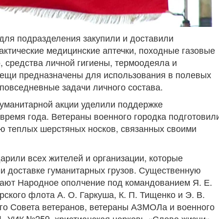
для подразделения закупили и доставили
тактические медицинские аптечки, походные газовые
о, средства личной гигиены, термоодеяла и
вещи предназначены для использования в полевых
повседневные задачи личного состава.
гуманитарной акции уделили поддержке
время года. Ветераны военного городка подготовил
ю теплых шерстяных носков, связанных своими
арили всех жителей и организации, которые
 и доставке гуманитарных грузов. Существенную
вают Народное ополчение под командованием Я. Е.
кого флота А. О. Гаркуша, К. П. Тищенко и Э. В.
ого Совета ветеранов, ветераны АЗМОЛа и военного
, УИК №259, христианская церковь «Слово жизни»,