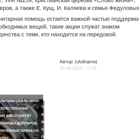
ров, а также Е. Кущ, И. Каляева и семья Федуловых
анитарная помощь остается важной частью поддержк
бходимых вещей, такие акции служат знаком
динства с теми, кто находится на передовой.
Автор: {ufullname}
30-05-2026, 17:04
E
РИЛА
ЖНОСТИ
АЛЬНОЙ…
ЛИТИКИ ОБЪЯСНИЛИ,
ЛА
ТЕЛЕВЕДУЩИЙ
 СОБСТВЕННЫЕ
АЛЕКСАНДР
ИИ AMD ОПЛАТЯТ
ВЕ
ВАСИЛЬЕВ
ЛИАРДЫ ДОЛЛАРОВ,
ОТКАЗАЛСЯ
РАЧЕННЫЕ OPENAI НА
ПРИЕЗЖАТЬ
КУПКУ…