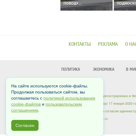
ПОВОДУ…
ПОДМОСК
КОНТАКТЫ
РЕКЛАМА
О НА
ПОЛИТИКА
ЭКОНОМИКА
В МИ
На сайте используются cookie-файлы.
Copyrights © 2012-2026
Продолжая пользоваться сайтом, вы
Сетевое издание «Dni24» зарегистрировано в Ф
соглашаетесь с
политикой использования
коммуникаций (Роскомнадзор) 17 января 2020 г
cookie-файлов
и
пользовательским
соглашением
.
запрещено без письменного согласия администр
: arh-info@yandex.ru
Для связи
Согласен