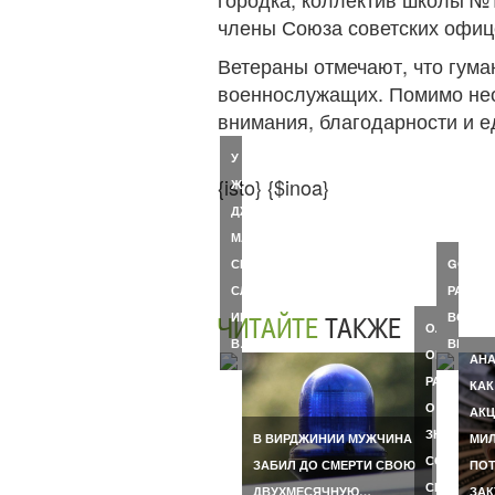
члены Союза советских офице
Ветераны отмечают, что гум
военнослужащих. Помимо нео
внимания, благодарности и е
У
{isto} {$inoa}
ЖЕНЫ
ДЖОНА
МАККЕЙНА
СИНДИ
GOOGL
СЛУЧИЛСЯ
РАСШИ
ИНСУЛЬТ
ВОЗМО
ЧИТАЙТЕ
ТАКЖЕ
ОЛЬГА
В…
ВИРТУ
ОРЛОВА
АНА
РАССКАЗА
КАК
О
АКЦ
ЗНАКОМСТ
В ВИРДЖИНИИ МУЖЧИНА
МИЛ
СО
ЗАБИЛ ДО СМЕРТИ СВОЮ
ПОТ
СВОИМ
ДВУХМЕСЯЧНУЮ…
ЗА