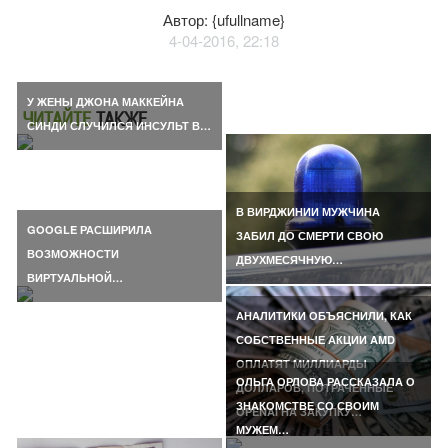
Автор: {ufullname}
4-04-2016, 22:18
У ЖЕНЫ ДЖОНА МАККЕЙНА
ЧИТАЙТЕ
ТАКЖЕ
СИНДИ СЛУЧИЛСЯ ИНСУЛЬТ В…
В ВИРДЖИНИИ МУЖЧИНА
GOOGLE РАСШИРИЛА
ЗАБИЛ ДО СМЕРТИ СВОЮ
ВОЗМОЖНОСТИ
ДВУХМЕСЯЧНУЮ…
ВИРТУАЛЬНОЙ…
АНАЛИТИКИ ОБЪЯСНИЛИ, КАК
СОБСТВЕННЫЕ АКЦИИ AMD
ОПЛАТЯТ МИЛЛИАРДЫ
ОЛЬГА ОРЛОВА РАССКАЗАЛА О
ДОЛЛАРОВ, ПОТРАЧЕННЫЕ
ЗНАКОМСТВЕ СО СВОИМ
OPENAI НА ЗАКУПКУ…
МУЖЕМ…