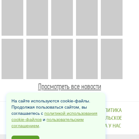
Просмотреть все новости
На сайте используются cookie-файлы.
Продолжая пользоваться сайтом, вы
КОНТАКТЫ
РЕКЛАМА
О НАС
ПОЛИТИКА
соглашаетесь с
политикой использования
ИСПОЛЬЗОВАНИЯ COOKIE
ПОЛЬЗОВАТЕЛЬСКОЕ
cookie-файлов
и
пользовательским
СОГЛАШЕНИЕ
ПРЕСС-РЕЛИЗЫ
РАБОТА У НАС
соглашением
.