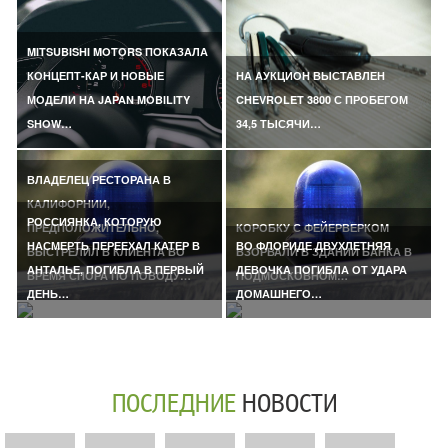
MITSUBISHI MOTORS ПОКАЗАЛА
КОНЦЕПТ-КАР И НОВЫЕ
НА АУКЦИОН ВЫСТАВЛЕН
МОДЕЛИ НА JAPAN MOBILITY
CHEVROLET 3800 С ПРОБЕГОМ
SHOW…
34,5 ТЫСЯЧИ…
ВЛАДЕЛЕЦ РЕСТОРАНА В
КАЛИФОРНИИ,
РОССИЯНКА, КОТОРУЮ
ПРЕДПОЛОЖИТЕЛЬНО,
КОРОБКУ С ФЕЙЕРВЕРКОМ
НАСМЕРТЬ ПЕРЕЕХАЛ КАТЕР В
ВО ФЛОРИДЕ ДВУХЛЕТНЯЯ
ВЫСТРЕЛИЛ В КЛИЕНТА ВО
ВЗОРВАЛИ В ЗДАНИИ БАНКА В
АНТАЛЬЕ, ПОГИБЛА В ПЕРВЫЙ
ДЕВОЧКА ПОГИБЛА ОТ УДАРА
ВРЕМЯ СПОРА ПО ПОВОДУ…
ПОДМОСКОВНОМ…
ДЕНЬ…
ДОМАШНЕГО…
ПОСЛЕДНИЕ
НОВОСТИ