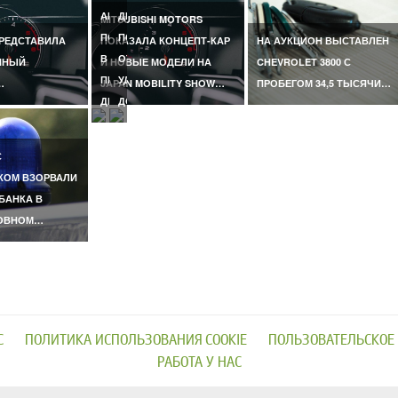
АНТАЛЬЕ,
ДЕВОЧКА
MITSUBISHI MOTORS
ПОГИБЛА
ПОГИБЛА
ПРЕДСТАВИЛА
ПОКАЗАЛА КОНЦЕПТ-КАР
НА АУКЦИОН ВЫСТАВЛЕН
В
ОТ
ННЫЙ
И НОВЫЕ МОДЕЛИ НА
CHEVROLET 3800 С
ПЕРВЫЙ
УДАРА
…
JAPAN MOBILITY SHOW…
ПРОБЕГОМ 34,5 ТЫСЯЧИ…
ДЕНЬ…
ДОМАШНЕГО…
С
КОМ ВЗОРВАЛИ
БАНКА В
ОВНОМ…
С
ПОЛИТИКА ИСПОЛЬЗОВАНИЯ COOKIE
ПОЛЬЗОВАТЕЛЬСКОЕ
РАБОТА У НАС