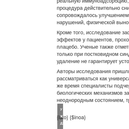
реальную иммуноадсорбцию, л
процедура действительно сни
сопровождалось улучшением 
нарушений, физической выно
Кроме того, исследование з
эффектов у пациентов, прохо
плацебо. Ученые также отмет
только при постковидном син
удаление не гарантирует уст
Авторы исследования пришли
рассматриваться как универс
же время специалисты подче
биологических механизмов з
неоднородным состоянием, т
У
{isto} {$inoa}
ЖЕНЫ
ДЖОНА