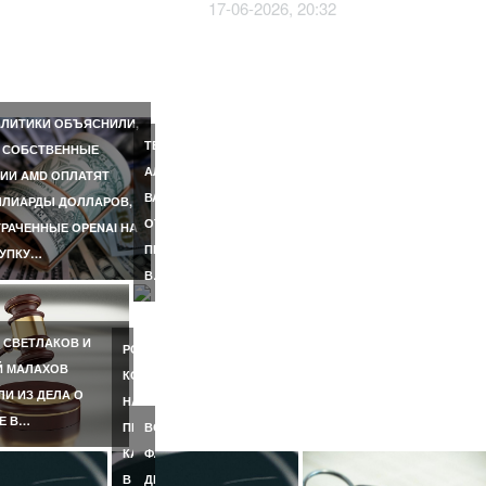
17-06-2026, 20:32
E
РИЛА
ЖНОСТИ
АЛЬНОЙ…
ЛИТИКИ ОБЪЯСНИЛИ,
ЛА
ТЕЛЕВЕДУЩИЙ
 СОБСТВЕННЫЕ
АЛЕКСАНДР
ИИ AMD ОПЛАТЯТ
ВЕ
ВАСИЛЬЕВ
ЛИАРДЫ ДОЛЛАРОВ,
ОТКАЗАЛСЯ
РАЧЕННЫЕ OPENAI НА
ПРИЕЗЖАТЬ
КУПКУ…
В…
 СВЕТЛАКОВ И
РОССИЯНКА,
Й МАЛАХОВ
КОТОРУЮ
И ИЗ ДЕЛА О
НАСМЕРТЬ
Е В…
ПЕРЕЕХАЛ
ВО
КАТЕР
ФЛОРИДЕ
В
ДВУХЛЕТНЯЯ