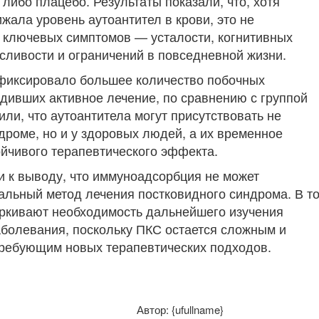
ибо плацебо. Результаты показали, что, хотя
жала уровень аутоантител в крови, это не
ключевых симптомов — усталости, когнитивных
сливости и ограничений в повседневной жизни.
афиксировало большее количество побочных
дивших активное лечение, по сравнению с группой
или, что аутоантитела могут присутствовать не
дроме, но и у здоровых людей, а их временное
ойчивого терапевтического эффекта.
 к выводу, что иммуноадсорбция не может
альный метод лечения постковидного синдрома. В т
ркивают необходимость дальнейшего изучения
аболевания, поскольку ПКС остается сложным и
ребующим новых терапевтических подходов.
Автор: {ufullname}