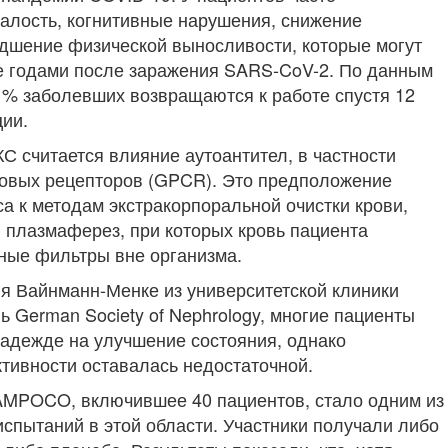
алость, когнитивные нарушения, снижение
удшение физической выносливости, которые могут
е годами после заражения SARS-CoV-2. По данным
1% заболевших возвращаются к работе спустя 12
ции.
КС считается влияние аутоантител, в частности
овых рецепторов (GPCR). Это предположение
а к методам экстракорпоральной очистки крови,
 плазмаферез, при которых кровь пациента
ьные фильтры вне организма.
я Вайнманн-Менке из университетской клиники
ь German Society of Nephrology, многие пациенты
надежде на улучшение состояния, однако
тивности оставалась недостаточной.
AMPOCO, включившее 40 пациентов, стало одним из
спытаний в этой области. Участники получали либо