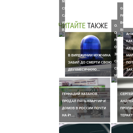
МАККЕЙНА
СИНДИ
GOOGL
СЛУЧИЛСЯ
РАСШИ
ИНСУЛЬТ
ВОЗМО
ЧИТАЙТЕ
ТАКЖЕ
ОЛЬГА
В…
ВИРТУ
ОРЛОВА
АНА
РАССКАЗА
КАК
О
АКЦ
ЗНАКОМСТ
В ВИРДЖИНИИ МУЖЧИНА
МИЛ
СО
ЗАБИЛ ДО СМЕРТИ СВОЮ
ПОТ
СВОИМ
ДВУХМЕСЯЧНУЮ…
ЗА
МУЖЕМ…
ГЕННАДИЙ ХАЗАНОВ
СЕРГЕЙ
ПРОДАЛ ПЯТЬ КВАРТИР И
АНДРЕ
ДОМОВ В РОССИИ ПОЧТИ
ПРОПАЛ
НА ₽1…
ТЕРАКТ