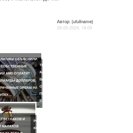
Автор: {ufullname}
26-05-2024, 18:09
E
РИЛА
ЖНОСТИ
АЛЬНОЙ…
ЛИТИКИ ОБЪЯСНИЛИ,
ЛА
ТЕЛЕВЕДУЩИЙ
 СОБСТВЕННЫЕ
АЛЕКСАНДР
ИИ AMD ОПЛАТЯТ
ВЕ
ВАСИЛЬЕВ
ЛИАРДЫ ДОЛЛАРОВ,
ОТКАЗАЛСЯ
РАЧЕННЫЕ OPENAI НА
ПРИЕЗЖАТЬ
КУПКУ…
В…
 СВЕТЛАКОВ И
РОССИЯНКА,
Й МАЛАХОВ
КОТОРУЮ