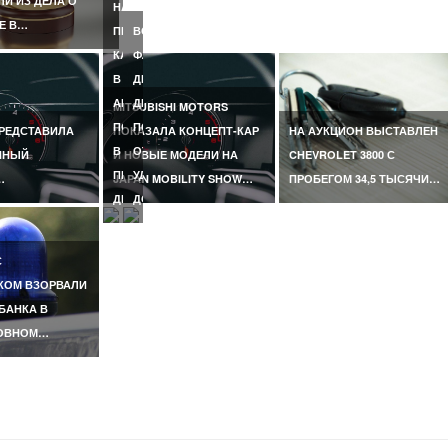
И ИЗ ДЕЛА О
НАСМЕРТЬ
Е В…
ПЕРЕЕХАЛ
ВО
КАТЕР
ФЛОРИДЕ
В
ДВУХЛЕТНЯЯ
АНТАЛЬЕ,
ДЕВОЧКА
MITSUBISHI MOTORS
ПОГИБЛА
ПОГИБЛА
ПРЕДСТАВИЛА
ПОКАЗАЛА КОНЦЕПТ-КАР
НА АУКЦИОН ВЫСТАВЛЕН
В
ОТ
ННЫЙ
И НОВЫЕ МОДЕЛИ НА
CHEVROLET 3800 С
ПЕРВЫЙ
УДАРА
…
JAPAN MOBILITY SHOW…
ПРОБЕГОМ 34,5 ТЫСЯЧИ…
ДЕНЬ…
ДОМАШНЕГО…
С
КОМ ВЗОРВАЛИ
БАНКА В
ОВНОМ…