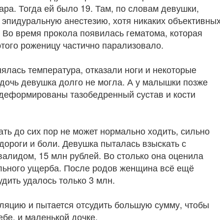
ара. Тогда ей было 19. Там, по словам девушки,
 эпидуральную анестезию, хотя никаких объективны
. Во время прокола появилась гематома, которая
 этого роженицу частично парализовало.
ялась температура, отказали ноги и некоторые
 дочь девушка долго не могла. А у малышки позже
 деформированы тазобедренный сустав и кости
ть до сих пор не может нормально ходить, сильно
удороги и боли. Девушка пыталась взыскать с
валидом, 15 млн рублей. Во столько она оценила
льного ущерба. После родов женщина всё ещё
дить удалось только 3 млн.
ляцию и пытается отсудить большую сумму, чтобы
ебе, и маленькой дочке.