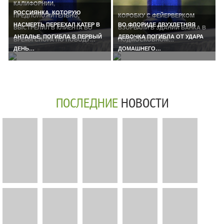
КАЛИФОРНИИ,
РОССИЯНКА, КОТОРУЮ
ПРЕДПОЛОЖИТЕЛЬНО,
КОРОБКУ С ФЕЙЕРВЕРКОМ
НАСМЕРТЬ ПЕРЕЕХАЛ КАТЕР В
ВО ФЛОРИДЕ ДВУХЛЕТНЯЯ
ВЫСТРЕЛИЛ В КЛИЕНТА ВО
ВЗОРВАЛИ В ЗДАНИИ БАНКА В
АНТАЛЬЕ, ПОГИБЛА В ПЕРВЫЙ
ДЕВОЧКА ПОГИБЛА ОТ УДАРА
ВРЕМЯ СПОРА ПО ПОВОДУ…
ПОДМОСКОВНОМ…
ДЕНЬ…
ДОМАШНЕГО…
ПОСЛЕДНИЕ
НОВОСТИ