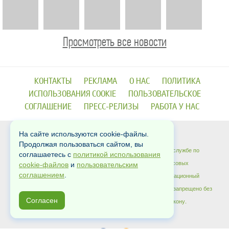
Просмотреть все новости
КОНТАКТЫ
РЕКЛАМА
О НАС
ПОЛИТИКА
ИСПОЛЬЗОВАНИЯ COOKIE
ПОЛЬЗОВАТЕЛЬСКОЕ
СОГЛАШЕНИЕ
ПРЕСС-РЕЛИЗЫ
РАБОТА У НАС
На сайте используются cookie-файлы.
Copyrights © 2012-2026
Продолжая пользоваться сайтом, вы
Сетевое издание «Dni24» зарегистрировано в Федеральной службе по
соглашаетесь с
политикой использования
надзору в сфере связи, информационных технологий и массовых
cookie-файлов
и
пользовательским
соглашением
.
коммуникаций (Роскомнадзор) 17 января 2020 года. Регистрационный
номер ЭЛ № ФС 77 - 77717. Копирование материалов сайта запрещено без
Согласен
письменного согласия администрации и преследуется по закону.
: arh-info@yandex.ru
Для связи