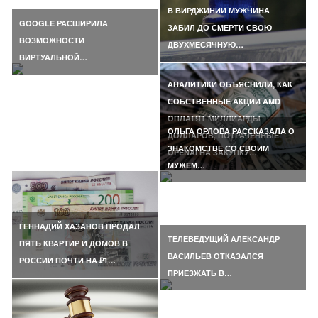
В ВИРДЖИНИИ МУЖЧИНА
GOOGLE РАСШИРИЛА
ЗАБИЛ ДО СМЕРТИ СВОЮ
ВОЗМОЖНОСТИ
ДВУХМЕСЯЧНУЮ…
ВИРТУАЛЬНОЙ…
АНАЛИТИКИ ОБЪЯСНИЛИ, КАК
СОБСТВЕННЫЕ АКЦИИ AMD
ОПЛАТЯТ МИЛЛИАРДЫ
ОЛЬГА ОРЛОВА РАССКАЗАЛА О
ДОЛЛАРОВ, ПОТРАЧЕННЫЕ
ЗНАКОМСТВЕ СО СВОИМ
OPENAI НА ЗАКУПКУ…
МУЖЕМ…
ГЕННАДИЙ ХАЗАНОВ ПРОДАЛ
ТЕЛЕВЕДУЩИЙ АЛЕКСАНДР
ПЯТЬ КВАРТИР И ДОМОВ В
ВАСИЛЬЕВ ОТКАЗАЛСЯ
РОССИИ ПОЧТИ НА ₽1…
ПРИЕЗЖАТЬ В…