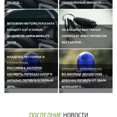
РАСХОД…
ОБНОВЛЁННЫЙ МИНИВЭН…
MITSUBISHI MOTORS ПОКАЗАЛА
КОНЦЕПТ-КАР И НОВЫЕ
НА АУКЦИОН ВЫСТАВЛЕН
МОДЕЛИ НА JAPAN MOBILITY
CHEVROLET 3800 С ПРОБЕГОМ
SHOW…
34,5 ТЫСЯЧИ…
ВЛАДЕЛЕЦ РЕСТОРАНА В
КАЛИФОРНИИ,
РОССИЯНКА, КОТОРУЮ
ПРЕДПОЛОЖИТЕЛЬНО,
КОРОБКУ С ФЕЙЕРВЕРКОМ
НАСМЕРТЬ ПЕРЕЕХАЛ КАТЕР В
ВО ФЛОРИДЕ ДВУХЛЕТНЯЯ
ВЫСТРЕЛИЛ В КЛИЕНТА ВО
ВЗОРВАЛИ В ЗДАНИИ БАНКА В
АНТАЛЬЕ, ПОГИБЛА В ПЕРВЫЙ
ДЕВОЧКА ПОГИБЛА ОТ УДАРА
ВРЕМЯ СПОРА ПО ПОВОДУ…
ПОДМОСКОВНОМ…
ДЕНЬ…
ДОМАШНЕГО…
ПОСЛЕДНИЕ
НОВОСТИ