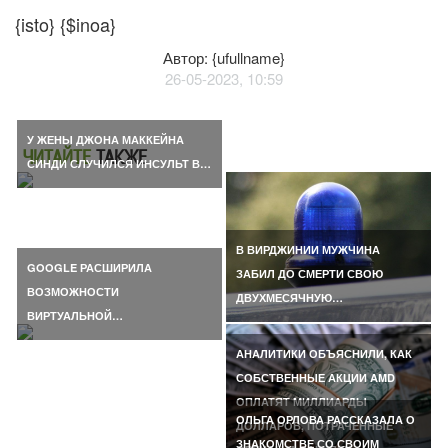
{isto} {$inoa}
Автор: {ufullname}
26-05-2023, 10:59
У ЖЕНЫ ДЖОНА МАККЕЙНА
ЧИТАЙТЕ
ТАКЖЕ
СИНДИ СЛУЧИЛСЯ ИНСУЛЬТ В…
В ВИРДЖИНИИ МУЖЧИНА
GOOGLE РАСШИРИЛА
ЗАБИЛ ДО СМЕРТИ СВОЮ
ВОЗМОЖНОСТИ
ДВУХМЕСЯЧНУЮ…
ВИРТУАЛЬНОЙ…
АНАЛИТИКИ ОБЪЯСНИЛИ, КАК
СОБСТВЕННЫЕ АКЦИИ AMD
ОПЛАТЯТ МИЛЛИАРДЫ
ОЛЬГА ОРЛОВА РАССКАЗАЛА О
ДОЛЛАРОВ, ПОТРАЧЕННЫЕ
ЗНАКОМСТВЕ СО СВОИМ