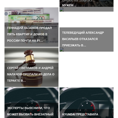
OPENAI НА ЗАКУПКУ…
МУЖЕМ…
ГЕННАДИЙ ХАЗАНОВ ПРОДАЛ
ТЕЛЕВЕДУЩИЙ АЛЕКСАНДР
ПЯТЬ КВАРТИР И ДОМОВ В
ВАСИЛЬЕВ ОТКАЗАЛСЯ
РОССИИ ПОЧТИ НА ₽1…
ПРИЕЗЖАТЬ В…
СЕРГЕЙ СВЕТЛАКОВ И АНДРЕЙ
МАЛАХОВ ПРОПАЛИ ИЗ ДЕЛА О
ТЕРАКТЕ В…
ЭКСПЕРТЫ ВЫЯСНИЛИ, ЧТО
МОЖЕТ ВЫЗВАТЬ ВНЕЗАПНЫЙ
HYUNDAI ПРЕДСТАВИЛА