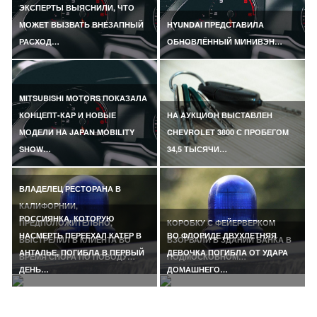
ЭКСПЕРТЫ ВЫЯСНИЛИ, ЧТО
МОЖЕТ ВЫЗВАТЬ ВНЕЗАПНЫЙ
HYUNDAI ПРЕДСТАВИЛА
РАСХОД…
ОБНОВЛЁННЫЙ МИНИВЭН…
MITSUBISHI MOTORS ПОКАЗАЛА
КОНЦЕПТ-КАР И НОВЫЕ
НА АУКЦИОН ВЫСТАВЛЕН
МОДЕЛИ НА JAPAN MOBILITY
CHEVROLET 3800 С ПРОБЕГОМ
SHOW…
34,5 ТЫСЯЧИ…
ВЛАДЕЛЕЦ РЕСТОРАНА В
КАЛИФОРНИИ,
РОССИЯНКА, КОТОРУЮ
ПРЕДПОЛОЖИТЕЛЬНО,
КОРОБКУ С ФЕЙЕРВЕРКОМ
НАСМЕРТЬ ПЕРЕЕХАЛ КАТЕР В
ВО ФЛОРИДЕ ДВУХЛЕТНЯЯ
ВЫСТРЕЛИЛ В КЛИЕНТА ВО
ВЗОРВАЛИ В ЗДАНИИ БАНКА В
АНТАЛЬЕ, ПОГИБЛА В ПЕРВЫЙ
ДЕВОЧКА ПОГИБЛА ОТ УДАРА
ВРЕМЯ СПОРА ПО ПОВОДУ…
ПОДМОСКОВНОМ…
ДЕНЬ…
ДОМАШНЕГО…