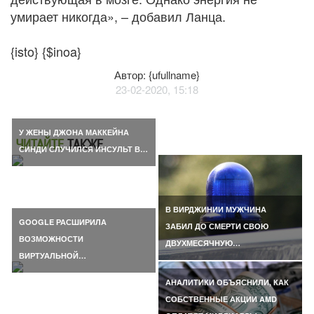
умирает никогда», – добавил Ланца.
{isto} {$inoa}
Автор: {ufullname}
23-02-2020, 15:18
У ЖЕНЫ ДЖОНА МАККЕЙНА
ЧИТАЙТЕ
ТАКЖЕ
СИНДИ СЛУЧИЛСЯ ИНСУЛЬТ В…
В ВИРДЖИНИИ МУЖЧИНА
GOOGLE РАСШИРИЛА
ЗАБИЛ ДО СМЕРТИ СВОЮ
ВОЗМОЖНОСТИ
ДВУХМЕСЯЧНУЮ…
ВИРТУАЛЬНОЙ…
АНАЛИТИКИ ОБЪЯСНИЛИ, КАК
СОБСТВЕННЫЕ АКЦИИ AMD