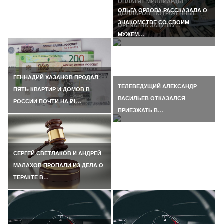
ОПЛАТЯТ МИЛЛИАРДЫ
ОЛЬГА ОРЛОВА РАССКАЗАЛА О
ДОЛЛАРОВ, ПОТРАЧЕННЫЕ
ЗНАКОМСТВЕ СО СВОИМ
OPENAI НА ЗАКУПКУ…
МУЖЕМ…
ГЕННАДИЙ ХАЗАНОВ ПРОДАЛ
ТЕЛЕВЕДУЩИЙ АЛЕКСАНДР
ПЯТЬ КВАРТИР И ДОМОВ В
ВАСИЛЬЕВ ОТКАЗАЛСЯ
РОССИИ ПОЧТИ НА ₽1…
ПРИЕЗЖАТЬ В…
СЕРГЕЙ СВЕТЛАКОВ И АНДРЕЙ
МАЛАХОВ ПРОПАЛИ ИЗ ДЕЛА О
ТЕРАКТЕ В…