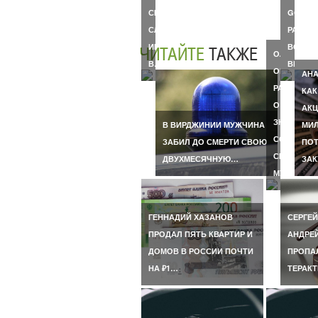
СИНДИ
GOOGL
СЛУЧИЛСЯ
РАСШИ
ИНСУЛЬТ
ВОЗМО
ЧИТАЙТЕ
ТАКЖЕ
ОЛЬГА
В…
ВИРТУ
ОРЛОВА
АНА
РАССКАЗА
КАК
О
АКЦ
ЗНАКОМСТ
В ВИРДЖИНИИ МУЖЧИНА
МИЛ
СО
ЗАБИЛ ДО СМЕРТИ СВОЮ
ПОТ
СВОИМ
ДВУХМЕСЯЧНУЮ…
ЗА
МУЖЕМ…
ГЕННАДИЙ ХАЗАНОВ
СЕРГЕЙ
ПРОДАЛ ПЯТЬ КВАРТИР И
АНДРЕ
ДОМОВ В РОССИИ ПОЧТИ
ПРОПАЛ
НА ₽1…
ТЕРАКТ