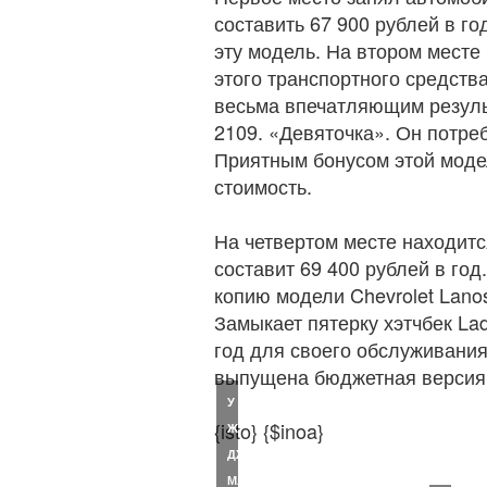
составить 67 900 рублей в го
эту модель. На втором месте
этого транспортного средства
весьма впечатляющим резуль
2109. «Девяточка». Он потреб
Приятным бонусом этой моде
стоимость.
На четвертом месте находитс
составит 69 400 рублей в год
копию модели Chevrolet Lano
Замыкает пятерку хэтчбек Lad
год для своего обслуживания
выпущена бюджетная версия 
У
{isto} {$inoa}
ЖЕНЫ
ДЖОНА
МАККЕЙНА