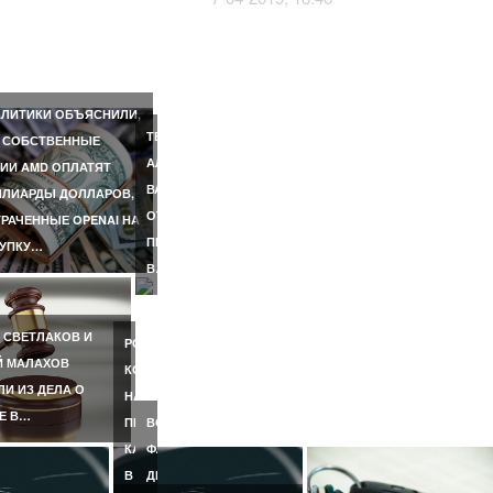
E
РИЛА
ЖНОСТИ
АЛЬНОЙ…
ЛИТИКИ ОБЪЯСНИЛИ,
ЛА
ТЕЛЕВЕДУЩИЙ
 СОБСТВЕННЫЕ
АЛЕКСАНДР
ИИ AMD ОПЛАТЯТ
ВЕ
ВАСИЛЬЕВ
ЛИАРДЫ ДОЛЛАРОВ,
ОТКАЗАЛСЯ
РАЧЕННЫЕ OPENAI НА
ПРИЕЗЖАТЬ
КУПКУ…
В…
 СВЕТЛАКОВ И
РОССИЯНКА,
Й МАЛАХОВ
КОТОРУЮ
И ИЗ ДЕЛА О
НАСМЕРТЬ
Е В…
ПЕРЕЕХАЛ
ВО
КАТЕР
ФЛОРИДЕ
В
ДВУХЛЕТНЯЯ