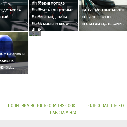
АНТАЛЬЕ,
ДЕВОЧКА
MITSUBISHI MOTORS
ПОГИБЛА
ПОГИБЛА
ПРЕДСТАВИЛА
ПОКАЗАЛА КОНЦЕПТ-КАР
НА АУКЦИОН ВЫСТАВЛЕН
В
ОТ
ННЫЙ
И НОВЫЕ МОДЕЛИ НА
CHEVROLET 3800 С
ПЕРВЫЙ
УДАРА
…
JAPAN MOBILITY SHOW…
ПРОБЕГОМ 34,5 ТЫСЯЧИ…
ДЕНЬ…
ДОМАШНЕГО…
С
КОМ ВЗОРВАЛИ
БАНКА В
ОВНОМ…
С
ПОЛИТИКА ИСПОЛЬЗОВАНИЯ COOKIE
ПОЛЬЗОВАТЕЛЬСКОЕ
РАБОТА У НАС