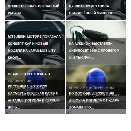
МОЖЕТ ВЫЗВАТЬ ВНЕЗАПНЫЙ
HYUNDAI ПРЕДСТАВИЛА
РАСХОД…
ОБНОВЛЁННЫЙ МИНИВЭН…
MITSUBISHI MOTORS ПОКАЗАЛА
КОНЦЕПТ-КАР И НОВЫЕ
НА АУКЦИОН ВЫСТАВЛЕН
МОДЕЛИ НА JAPAN MOBILITY
CHEVROLET 3800 С ПРОБЕГОМ
SHOW…
34,5 ТЫСЯЧИ…
ВЛАДЕЛЕЦ РЕСТОРАНА В
КАЛИФОРНИИ,
РОССИЯНКА, КОТОРУЮ
ПРЕДПОЛОЖИТЕЛЬНО,
КОРОБКУ С ФЕЙЕРВЕРКОМ
НАСМЕРТЬ ПЕРЕЕХАЛ КАТЕР В
ВО ФЛОРИДЕ ДВУХЛЕТНЯЯ
ВЫСТРЕЛИЛ В КЛИЕНТА ВО
ВЗОРВАЛИ В ЗДАНИИ БАНКА В
АНТАЛЬЕ, ПОГИБЛА В ПЕРВЫЙ
ДЕВОЧКА ПОГИБЛА ОТ УДАРА
ВРЕМЯ СПОРА ПО ПОВОДУ…
ПОДМОСКОВНОМ…
ДЕНЬ…
ДОМАШНЕГО…