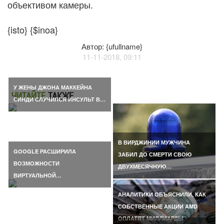
объективом камеры.
{isto} {$inoa}
Автор: {ufullname}
11-11-2018, 09:11
У ЖЕНЫ ДЖОНА МАККЕЙНА
ЧИТАЙТЕ
ТАКЖЕ
СИНДИ СЛУЧИЛСЯ ИНСУЛЬТ В…
В ВИРДЖИНИИ МУЖЧИНА
GOOGLE РАСШИРИЛА
ЗАБИЛ ДО СМЕРТИ СВОЮ
ВОЗМОЖНОСТИ
ДВУХМЕСЯЧНУЮ…
ВИРТУАЛЬНОЙ…
АНАЛИТИКИ ОБЪЯСНИЛИ, КАК
СОБСТВЕННЫЕ АКЦИИ AMD
ОПЛАТЯТ МИЛЛИАРДЫ