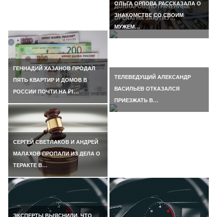
ОЛЬГА ОРЛОВА РАССКАЗАЛА О
ДОЛЛАРОВ, ПОТРАЧЕННЫЕ
ЗНАКОМСТВЕ СО СВОИМ
OPENAI НА ЗАКУПКУ…
МУЖЕМ…
ГЕННАДИЙ ХАЗАНОВ ПРОДАЛ
ТЕЛЕВЕДУЩИЙ АЛЕКСАНДР
ПЯТЬ КВАРТИР И ДОМОВ В
ВАСИЛЬЕВ ОТКАЗАЛСЯ
РОССИИ ПОЧТИ НА ₽1…
ПРИЕЗЖАТЬ В…
СЕРГЕЙ СВЕТЛАКОВ И АНДРЕЙ
МАЛАХОВ ПРОПАЛИ ИЗ ДЕЛА О
ТЕРАКТЕ В…
ЭКСПЕРТЫ ВЫЯСНИЛИ, ЧТО