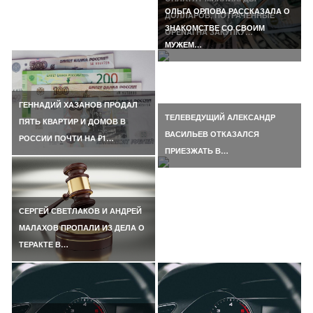
ОЛЬГА ОРЛОВА РАССКАЗАЛА О
ДОЛЛАРОВ, ПОТРАЧЕННЫЕ
ЗНАКОМСТВЕ СО СВОИМ
OPENAI НА ЗАКУПКУ…
МУЖЕМ…
ГЕННАДИЙ ХАЗАНОВ ПРОДАЛ
ТЕЛЕВЕДУЩИЙ АЛЕКСАНДР
ПЯТЬ КВАРТИР И ДОМОВ В
ВАСИЛЬЕВ ОТКАЗАЛСЯ
РОССИИ ПОЧТИ НА ₽1…
ПРИЕЗЖАТЬ В…
СЕРГЕЙ СВЕТЛАКОВ И АНДРЕЙ
МАЛАХОВ ПРОПАЛИ ИЗ ДЕЛА О
ТЕРАКТЕ В…