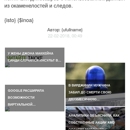
из окаменелостей и следов.
{isto} {$inoa}
Автор: {ufullname}
22-02-2018, 00:49
У ЖЕНЫ ДЖОНА МАККЕЙНА
ЧИТАЙТЕ
ТАКЖЕ
СИНДИ СЛУЧИЛСЯ ИНСУЛЬТ В…
В ВИРДЖИНИИ МУЖЧИНА
GOOGLE РАСШИРИЛА
ЗАБИЛ ДО СМЕРТИ СВОЮ
ВОЗМОЖНОСТИ
ДВУХМЕСЯЧНУЮ…
ВИРТУАЛЬНОЙ…
АНАЛИТИКИ ОБЪЯСНИЛИ, КАК
СОБСТВЕННЫЕ АКЦИИ AMD
ОПЛАТЯТ МИЛЛИАРДЫ