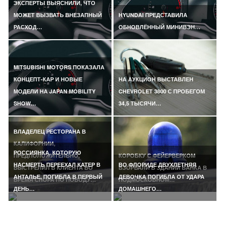
ЭКСПЕРТЫ ВЫЯСНИЛИ, ЧТО
МОЖЕТ ВЫЗВАТЬ ВНЕЗАПНЫЙ
HYUNDAI ПРЕДСТАВИЛА
РАСХОД…
ОБНОВЛЁННЫЙ МИНИВЭН…
MITSUBISHI MOTORS ПОКАЗАЛА
КОНЦЕПТ-КАР И НОВЫЕ
НА АУКЦИОН ВЫСТАВЛЕН
МОДЕЛИ НА JAPAN MOBILITY
CHEVROLET 3800 С ПРОБЕГОМ
SHOW…
34,5 ТЫСЯЧИ…
ВЛАДЕЛЕЦ РЕСТОРАНА В
КАЛИФОРНИИ,
РОССИЯНКА, КОТОРУЮ
ПРЕДПОЛОЖИТЕЛЬНО,
КОРОБКУ С ФЕЙЕРВЕРКОМ
НАСМЕРТЬ ПЕРЕЕХАЛ КАТЕР В
ВО ФЛОРИДЕ ДВУХЛЕТНЯЯ
ВЫСТРЕЛИЛ В КЛИЕНТА ВО
ВЗОРВАЛИ В ЗДАНИИ БАНКА В
АНТАЛЬЕ, ПОГИБЛА В ПЕРВЫЙ
ДЕВОЧКА ПОГИБЛА ОТ УДАРА
ВРЕМЯ СПОРА ПО ПОВОДУ…
ПОДМОСКОВНОМ…
ДЕНЬ…
ДОМАШНЕГО…