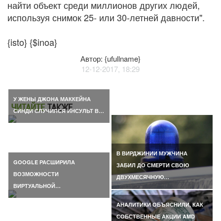
найти объект среди миллионов других людей,
используя снимок 25- или 30-летней давности".
{isto} {$inoa}
Автор: {ufullname}
12-12-2017, 18:29
У ЖЕНЫ ДЖОНА МАККЕЙНА
ЧИТАЙТЕ
ТАКЖЕ
СИНДИ СЛУЧИЛСЯ ИНСУЛЬТ В…
В ВИРДЖИНИИ МУЖЧИНА
GOOGLE РАСШИРИЛА
ЗАБИЛ ДО СМЕРТИ СВОЮ
ВОЗМОЖНОСТИ
ДВУХМЕСЯЧНУЮ…
ВИРТУАЛЬНОЙ…
АНАЛИТИКИ ОБЪЯСНИЛИ, КАК
СОБСТВЕННЫЕ АКЦИИ AMD