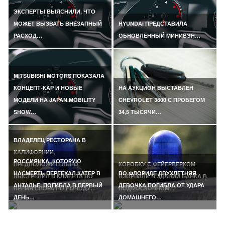
ЭКСПЕРТЫ ВЫЯСНИЛИ, ЧТО
МОЖЕТ ВЫЗВАТЬ ВНЕЗАПНЫЙ
HYUNDAI ПРЕДСТАВИЛА
РАСХОД…
ОБНОВЛЁННЫЙ МИНИВЭН…
MITSUBISHI MOTORS ПОКАЗАЛА
КОНЦЕПТ-КАР И НОВЫЕ
НА АУКЦИОН ВЫСТАВЛЕН
МОДЕЛИ НА JAPAN MOBILITY
CHEVROLET 3800 С ПРОБЕГОМ
SHOW…
34,5 ТЫСЯЧИ…
ВЛАДЕЛЕЦ РЕСТОРАНА В
КАЛИФОРНИИ,
РОССИЯНКА, КОТОРУЮ
ПРЕДПОЛОЖИТЕЛЬНО,
КОРОБКУ С ФЕЙЕРВЕРКОМ
НАСМЕРТЬ ПЕРЕЕХАЛ КАТЕР В
ВО ФЛОРИДЕ ДВУХЛЕТНЯЯ
ВЫСТРЕЛИЛ В КЛИЕНТА ВО
ВЗОРВАЛИ В ЗДАНИИ БАНКА В
АНТАЛЬЕ, ПОГИБЛА В ПЕРВЫЙ
ДЕВОЧКА ПОГИБЛА ОТ УДАРА
ВРЕМЯ СПОРА ПО ПОВОДУ…
ПОДМОСКОВНОМ…
ДЕНЬ…
ДОМАШНЕГО…