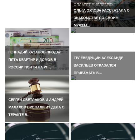
ОПЛАТЯТ МИЛЛИАРДЫ
ОЛЬГА ОРЛОВА РАССКАЗАЛА О
ДОЛЛАРОВ, ПОТРАЧЕННЫЕ
ЗНАКОМСТВЕ СО СВОИМ
OPENAI НА ЗАКУПКУ…
МУЖЕМ…
ГЕННАДИЙ ХАЗАНОВ ПРОДАЛ
ТЕЛЕВЕДУЩИЙ АЛЕКСАНДР
ПЯТЬ КВАРТИР И ДОМОВ В
ВАСИЛЬЕВ ОТКАЗАЛСЯ
РОССИИ ПОЧТИ НА ₽1…
ПРИЕЗЖАТЬ В…
СЕРГЕЙ СВЕТЛАКОВ И АНДРЕЙ
МАЛАХОВ ПРОПАЛИ ИЗ ДЕЛА О
ТЕРАКТЕ В…