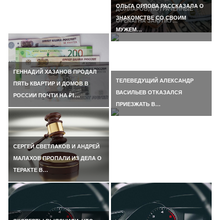
ОЛЬГА ОРЛОВА РАССКАЗАЛА О
ДОЛЛАРОВ, ПОТРАЧЕННЫЕ
ЗНАКОМСТВЕ СО СВОИМ
OPENAI НА ЗАКУПКУ…
МУЖЕМ…
ГЕННАДИЙ ХАЗАНОВ ПРОДАЛ
ТЕЛЕВЕДУЩИЙ АЛЕКСАНДР
ПЯТЬ КВАРТИР И ДОМОВ В
ВАСИЛЬЕВ ОТКАЗАЛСЯ
РОССИИ ПОЧТИ НА ₽1…
ПРИЕЗЖАТЬ В…
СЕРГЕЙ СВЕТЛАКОВ И АНДРЕЙ
МАЛАХОВ ПРОПАЛИ ИЗ ДЕЛА О
ТЕРАКТЕ В…