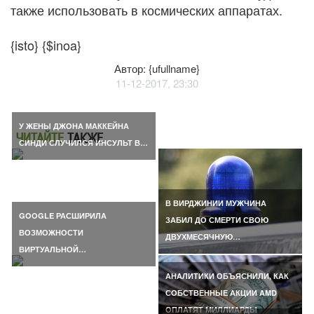
также использовать в космических аппаратах.
{isto} {$inoa}
Автор: {ufullname}
11-12-2017, 23:30
У ЖЕНЫ ДЖОНА МАККЕЙНА
ЧИТАЙТЕ
ТАКЖЕ
СИНДИ СЛУЧИЛСЯ ИНСУЛЬТ В…
В ВИРДЖИНИИ МУЖЧИНА
GOOGLE РАСШИРИЛА
ЗАБИЛ ДО СМЕРТИ СВОЮ
ВОЗМОЖНОСТИ
ДВУХМЕСЯЧНУЮ…
ВИРТУАЛЬНОЙ…
АНАЛИТИКИ ОБЪЯСНИЛИ, КАК
СОБСТВЕННЫЕ АКЦИИ AMD
ОПЛАТЯТ МИЛЛИАРДЫ