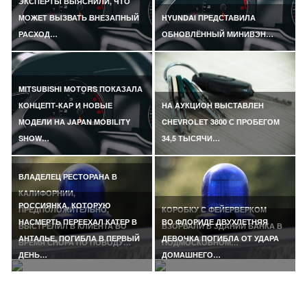
ЭКСПЕРТЫ ВЫЯСНИЛИ, ЧТО
МОЖЕТ ВЫЗВАТЬ ВНЕЗАПНЫЙ
HYUNDAI ПРЕДСТАВИЛА
РАСХОД…
ОБНОВЛЁННЫЙ МИНИВЭН…
MITSUBISHI MOTORS ПОКАЗАЛА
КОНЦЕПТ-КАР И НОВЫЕ
НА АУКЦИОН ВЫСТАВЛЕН
МОДЕЛИ НА JAPAN MOBILITY
CHEVROLET 3800 С ПРОБЕГОМ
SHOW…
34,5 ТЫСЯЧИ…
ВЛАДЕЛЕЦ РЕСТОРАНА В
КАЛИФОРНИИ,
РОССИЯНКА, КОТОРУЮ
ПРЕДПОЛОЖИТЕЛЬНО,
КОРОБКУ С ФЕЙЕРВЕРКОМ
НАСМЕРТЬ ПЕРЕЕХАЛ КАТЕР В
ВО ФЛОРИДЕ ДВУХЛЕТНЯЯ
ВЫСТРЕЛИЛ В КЛИЕНТА ВО
ВЗОРВАЛИ В ЗДАНИИ БАНКА В
АНТАЛЬЕ, ПОГИБЛА В ПЕРВЫЙ
ДЕВОЧКА ПОГИБЛА ОТ УДАРА
ВРЕМЯ СПОРА ПО ПОВОДУ…
ПОДМОСКОВНОМ…
ДЕНЬ…
ДОМАШНЕГО…