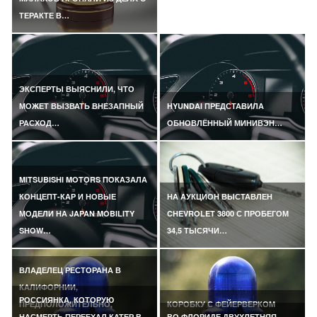
ТЕРАКТЕ В…
ЭКСПЕРТЫ ВЫЯСНИЛИ, ЧТО
МОЖЕТ ВЫЗВАТЬ ВНЕЗАПНЫЙ
HYUNDAI ПРЕДСТАВИЛА
РАСХОД…
ОБНОВЛЁННЫЙ МИНИВЭН…
MITSUBISHI MOTORS ПОКАЗАЛА
КОНЦЕПТ-КАР И НОВЫЕ
НА АУКЦИОН ВЫСТАВЛЕН
МОДЕЛИ НА JAPAN MOBILITY
CHEVROLET 3800 С ПРОБЕГОМ
SHOW…
34,5 ТЫСЯЧИ…
ВЛАДЕЛЕЦ РЕСТОРАНА В
КАЛИФОРНИИ,
РОССИЯНКА, КОТОРУЮ
ПРЕДПОЛОЖИТЕЛЬНО,
КОРОБКУ С ФЕЙЕРВЕРКОМ
НАСМЕРТЬ ПЕРЕЕХАЛ КАТЕР В
ВО ФЛОРИДЕ ДВУХЛЕТНЯЯ