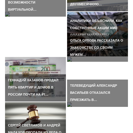
ВОЗМОЖНОСТИ
ДВУХМЕСЯЧНУЮ…
ВИРТУАЛЬНОЙ…
АНАЛИТИКИ ОБЪЯСНИЛИ, КАК
СОБСТВЕННЫЕ АКЦИИ AMD
ОПЛАТЯТ МИЛЛИАРДЫ
ОЛЬГА ОРЛОВА РАССКАЗАЛА О
ДОЛЛАРОВ, ПОТРАЧЕННЫЕ
ЗНАКОМСТВЕ СО СВОИМ
OPENAI НА ЗАКУПКУ…
МУЖЕМ…
ГЕННАДИЙ ХАЗАНОВ ПРОДАЛ
ТЕЛЕВЕДУЩИЙ АЛЕКСАНДР
ПЯТЬ КВАРТИР И ДОМОВ В
ВАСИЛЬЕВ ОТКАЗАЛСЯ
РОССИИ ПОЧТИ НА ₽1…
ПРИЕЗЖАТЬ В…
СЕРГЕЙ СВЕТЛАКОВ И АНДРЕЙ
МАЛАХОВ ПРОПАЛИ ИЗ ДЕЛА О