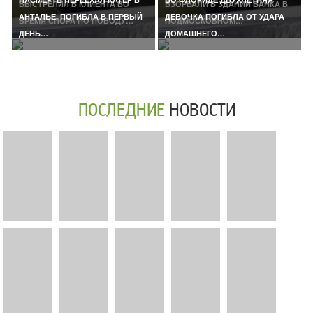
ВЫСТРЕЛИЛ В КЛИЕНТА ВО
ВЗОРВАЛИ В ЗДАНИИ БАНКА В
АНТАЛЬЕ, ПОГИБЛА В ПЕРВЫЙ
ДЕВОЧКА ПОГИБЛА ОТ УДАРА
ВРЕМЯ СПОРА ПО ПОВОДУ…
ПОДМОСКОВНОМ…
ДЕНЬ…
ДОМАШНЕГО…
ПОСЛЕДНИЕ
НОВОСТИ