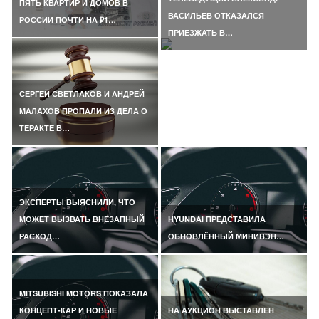
ПЯТЬ КВАРТИР И ДОМОВ В
ВАСИЛЬЕВ ОТКАЗАЛСЯ
РОССИИ ПОЧТИ НА ₽1…
ПРИЕЗЖАТЬ В…
СЕРГЕЙ СВЕТЛАКОВ И АНДРЕЙ
МАЛАХОВ ПРОПАЛИ ИЗ ДЕЛА О
ТЕРАКТЕ В…
ЭКСПЕРТЫ ВЫЯСНИЛИ, ЧТО
МОЖЕТ ВЫЗВАТЬ ВНЕЗАПНЫЙ
HYUNDAI ПРЕДСТАВИЛА
РАСХОД…
ОБНОВЛЁННЫЙ МИНИВЭН…
MITSUBISHI MOTORS ПОКАЗАЛА
КОНЦЕПТ-КАР И НОВЫЕ
НА АУКЦИОН ВЫСТАВЛЕН