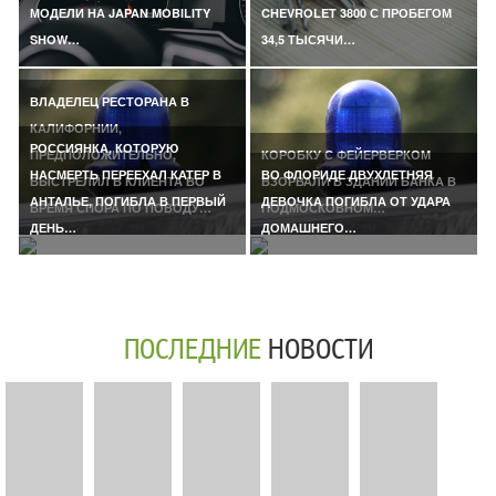
МОДЕЛИ НА JAPAN MOBILITY
CHEVROLET 3800 С ПРОБЕГОМ
SHOW…
34,5 ТЫСЯЧИ…
ВЛАДЕЛЕЦ РЕСТОРАНА В
КАЛИФОРНИИ,
РОССИЯНКА, КОТОРУЮ
ПРЕДПОЛОЖИТЕЛЬНО,
КОРОБКУ С ФЕЙЕРВЕРКОМ
НАСМЕРТЬ ПЕРЕЕХАЛ КАТЕР В
ВО ФЛОРИДЕ ДВУХЛЕТНЯЯ
ВЫСТРЕЛИЛ В КЛИЕНТА ВО
ВЗОРВАЛИ В ЗДАНИИ БАНКА В
АНТАЛЬЕ, ПОГИБЛА В ПЕРВЫЙ
ДЕВОЧКА ПОГИБЛА ОТ УДАРА
ВРЕМЯ СПОРА ПО ПОВОДУ…
ПОДМОСКОВНОМ…
ДЕНЬ…
ДОМАШНЕГО…
ПОСЛЕДНИЕ
НОВОСТИ