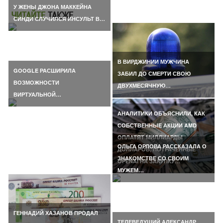
У ЖЕНЫ ДЖОНА МАККЕЙНА
ЧИТАЙТЕ
ТАКЖЕ
СИНДИ СЛУЧИЛСЯ ИНСУЛЬТ В…
В ВИРДЖИНИИ МУЖЧИНА
GOOGLE РАСШИРИЛА
ЗАБИЛ ДО СМЕРТИ СВОЮ
ВОЗМОЖНОСТИ
ДВУХМЕСЯЧНУЮ…
ВИРТУАЛЬНОЙ…
АНАЛИТИКИ ОБЪЯСНИЛИ, КАК
СОБСТВЕННЫЕ АКЦИИ AMD
ОПЛАТЯТ МИЛЛИАРДЫ
ОЛЬГА ОРЛОВА РАССКАЗАЛА О
ДОЛЛАРОВ, ПОТРАЧЕННЫЕ
ЗНАКОМСТВЕ СО СВОИМ
OPENAI НА ЗАКУПКУ…
МУЖЕМ…
ГЕННАДИЙ ХАЗАНОВ ПРОДАЛ
ТЕЛЕВЕДУЩИЙ АЛЕКСАНДР